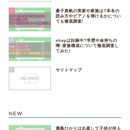
3
桑子真帆の実家や家族は?本名の
読み方やピアノを弾けるかについ
ても徹底調査!
4
chayは妊娠中?学歴や金持ちの
噂･家族構成について徹底調査し
てみた!
5
サイトマップ
NEW
満島ひかりは出産して子供が何人