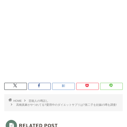
HOME
芸能人の噂話し
高橋真麻がやつれてる?愛用中のダイエットサプリは?第二子を妊娠の噂を調査!
RELATED POST