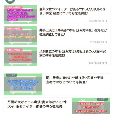
芸能人の噂話し
森川夕貴のツイッターはある?すっぴんや足の長
さ、学歴･経歴についても徹底調査!
2022年7月19日
芸能人の噂話し
井手上漠は工事済み?本名･読み方や生い立ちなど
徹底調査してみた!
2022年7月6日
芸能人の噂話し
犬飼貴丈の本名･読み方は?先祖はあの人?嫁や実
家の噂を徹底調査!
2022年6月22日
岡山天音の妻(嫁)や親は誰?私服や半沢
直樹での役についても調査!
平岡祐太がゲーム出演!妻や弟がいる?東
大卒･仮面ライダー俳優の噂を徹底調...