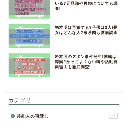
いる?元旦那や再婚についても調
査!
柄本明は再婚する?子供は3人!長
女はどんな人?家系図も徹底調査
岩本照のズボン事件発生!国籍は
韓国?かっこよくない噂や活動自
粛理由も徹底調査!
カテゴリー
芸能人の噂話し
48