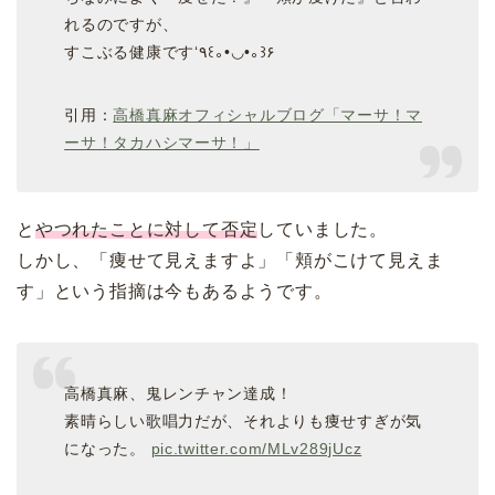
れるのですが、
すこぶる健康です‘٩꒰｡•◡•｡꒱۶
引用：
高橋真麻オフィシャルブログ「マーサ！マ
ーサ！タカハシマーサ！」
と
やつれたことに対して否定
していました。
しかし、「痩せて見えますよ」「頬がこけて見えま
す」という指摘は今もあるようです。
高橋真麻、鬼レンチャン達成！
素晴らしい歌唱力だが、それよりも痩せすぎが気
になった。
pic.twitter.com/MLv289jUcz