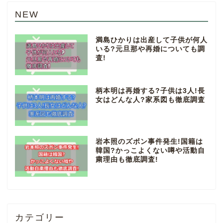
NEW
満島ひかりは出産して子供が何人
いる?元旦那や再婚についても調
査!
柄本明は再婚する?子供は3人!長
女はどんな人?家系図も徹底調査
岩本照のズボン事件発生!国籍は
韓国?かっこよくない噂や活動自
粛理由も徹底調査!
カテゴリー