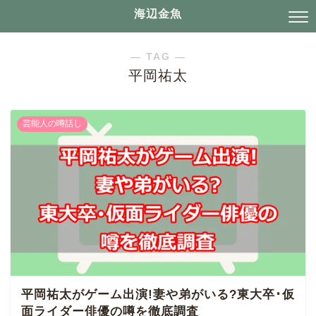
海辺金魚
― TAG ―
平岡祐太
芸能人の噂話し
平岡祐太がゲーム出演!妻や弟がいる?東大卒･仮
面ライダー俳優の噂を徹底調査